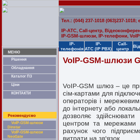
Тел.: (044) 237-1018 (063)237-1018; 
IP-АТС, Call-центр, Відеоконферен
IP-GSM-шлюзи, IP-телефони, VoI
IP-
IP-
Call-
Ві
телефонія
АТС (IP PBX)
центр
МЕНЮ
VoIP-GSM-шлюзи G
Рішення
Обладнання
Каталог ПЗ
VoIP-GSM шлюз – це при
Ціни
сім-картами для підклю
КОНТАКТИ
операторів і мережевим
до інтернету або локал
дозволяє здійснювати 
Рекомендуємо
центром та мережами 
VoIP-GSM-шлюзи
Dinstar
рахунок чого підприєм
VoIP-GSM-шлюзи
NeoGate
витрати на зв'язок.