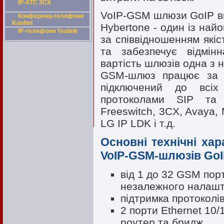
IP-АТС 3CX
VoIP-GSM шлюзи GoIP ви
Конференц-телефони
Konftel
Hybertone - один із най
IP-телефони Yealink
за співвідношенням якіс
та забезпечує відмінн
вартість шлюзів одна з 
GSM-шлюз працює за 
підключений до всі
протоколами SIP та 
Freeswitch, 3CX, Avaya
LG IP LDK і т.д.
Основні технічні ха
VoIP-GSM-шлюзів GoI
від 1 до 32 GSM порт
незалежного налашт
підтримка протоколів
2 порти Ethernet 10/
роутер та бридж