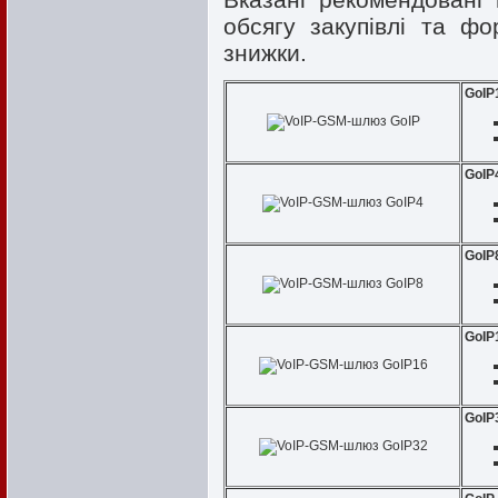
обсягу закупівлі та ф
знижки.
GoIP
GoIP
GoIP
GoIP
GoIP