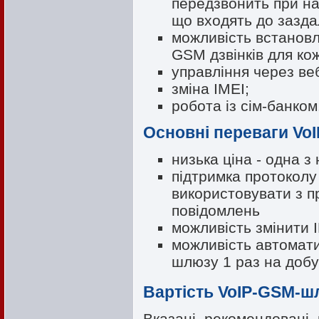
передзвонить при на
що входять до зазда
можливість встанов
GSM дзвінків для кож
управління через ве
зміна IMEI;
робота із сім-банком
Основні переваги Vo
низька ціна - одна з
підтримка протокол
використовувати з 
повідомлень
можливість змінити 
можливість автомат
шлюзу 1 раз на добу
Вартість VoIP-GSM-ш
Вказані рекомендовані 