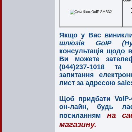
GoIP
Якщо у Вас виникл
шлюзів GoIP (Hyb
консультація щодо 
Ви можете зателе
(044)237-1018 та (
запитання електро
лист за адресою sale
Щоб придбати VoIP
он-лайн, будь ла
на са
посиланням
магазину.