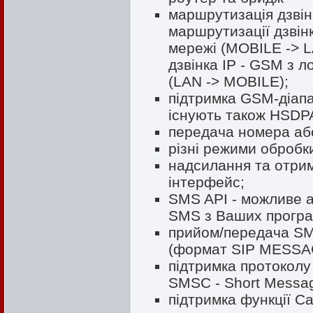
маршрутизація дзвін
маршрутизації дзвін
мережі (MOBILE -> L
дзвінка IP - GSM з 
(LAN -> MOBILE);
підтримка GSM-діапа
існують також HSD
передача номера або
різні режими обробки
надсилання та отри
інтерфейс;
SMS API - можливе 
SMS з Ваших програ
прийом/передача SM
(формат SIP MESSA
підтримка протоколу
SMSC - Short Messag
підтримка функції C